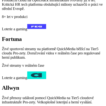
Produkční cloud na OpenStack infrastruktuře Pro-zety již 8 let.
Kritická HR tech platforma obsluhující miliony uchazečů o práci ve
střední Evropě.
8+ let v produkci
Loterie a gaming
Fortuna
Živé sportovní streamy na platformě QuickMedia běžící na Tier5
cloudu Pro-zety. Doručování videa v reálném čase pro regulované
herní publikum.
Živé streamy v reálném čase
Loterie a gaming
Allwyn
Živé přenosy událostí pomocí QuickMedia na Tier5 cloudové
infrastruktuře Pro-zety. Velkoplošné loterijní a herní vysílání.