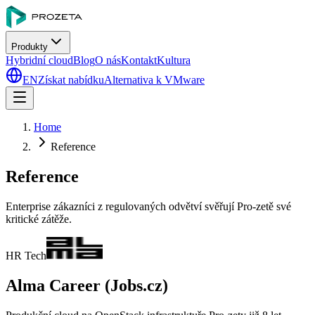
Produkty
Hybridní cloud
Blog
O nás
Kontakt
Kultura
EN
Získat nabídku
Alternativa k VMware
Home
Reference
Reference
Enterprise zákazníci z regulovaných odvětví svěřují Pro-zetě své
kritické zátěže.
HR Tech
Alma Career (Jobs.cz)