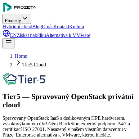
Produkty
Hybridní cloud
Blog
O nás
Kontakt
Kultura
EN
Získat nabídku
Alternativa k VMware
Home
Tier5 Cloud
Tier5 — Spravovaný OpenStack privátní
cloud
Spravovaný OpenStack IaaS s dedikovaným HPE hardwarem,
vysokovýkonným úložištěm BlackStor, expertní podporou 24/7 a
certifikací ISO 27001. Nasazený v našem vlastním datacentru v
Praze. Enterprise alternativa k VMware, kterou hledáte.