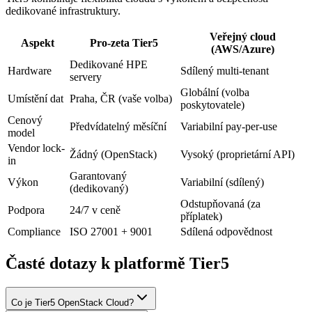
dedikované infrastruktury.
Veřejný cloud
Aspekt
Pro-zeta Tier5
(AWS/Azure)
Dedikované HPE
Hardware
Sdílený multi-tenant
servery
Globální (volba
Umístění dat
Praha, ČR (vaše volba)
poskytovatele)
Cenový
Předvídatelný měsíční
Variabilní pay-per-use
model
Vendor lock-
Žádný (OpenStack)
Vysoký (proprietární API)
in
Garantovaný
Výkon
Variabilní (sdílený)
(dedikovaný)
Odstupňovaná (za
Podpora
24/7 v ceně
příplatek)
Compliance
ISO 27001 + 9001
Sdílená odpovědnost
Časté dotazy k platformě Tier5
Co je Tier5 OpenStack Cloud?