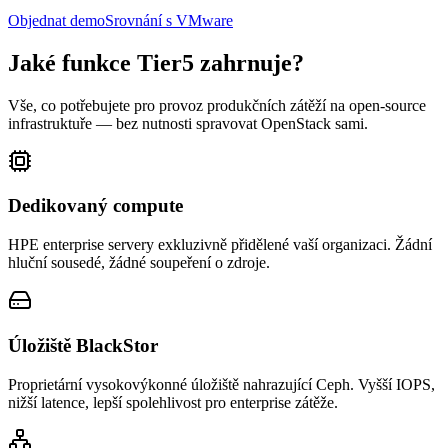
Objednat demo
Srovnání s VMware
Jaké funkce Tier5 zahrnuje?
Vše, co potřebujete pro provoz produkčních zátěží na open-source
infrastruktuře — bez nutnosti spravovat OpenStack sami.
Dedikovaný compute
HPE enterprise servery exkluzivně přidělené vaší organizaci. Žádní
hluční sousedé, žádné soupeření o zdroje.
Úložiště BlackStor
Proprietární vysokovýkonné úložiště nahrazující Ceph. Vyšší IOPS,
nižší latence, lepší spolehlivost pro enterprise zátěže.